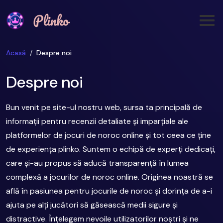
Acasă
Despre noi
Despre noi
Bun venit pe site-ul nostru web, sursa ta principală de
informații pentru recenzii detaliate și imparțiale ale
platformelor de jocuri de noroc online și tot ceea ce ține
de experiența plinko. Suntem o echipă de experți dedicați,
care și-au propus să aducă transparență în lumea
complexă a jocurilor de noroc online. Originea noastră se
află în pasiunea pentru jocurile de noroc și dorința de a-i
ajuta pe alți jucători să găsească medii sigure și
distractive. Înțelegem nevoile utilizatorilor noștri și ne