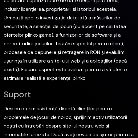
colectare cuprinzătoare de date despre platformă,
inclusiv licențierea, proprietarii și istoricul acesteia.
Urmează apoi o investigație detaliată a măsurilor de
securitate, a selecției de jocuri (cu accent pe calitatea
ofertelor plinko game), a furnizorilor de software și a
corectitudinii jocurilor. Testăm suportul pentru clienți,
procesele de depunere și retragere în RON și evaluăm
ușurința în utilizare a site-ului web și a aplicațiilor (dacă
există). Fiecare aspect este evaluat pentru a vă oferi o
estimare realistă a experienței plinko.
Suport
Deși nu oferim asistență directă clienților pentru
problemele de jocuri de noroc, sprijinim activ utilizatorii
noștri cu întrebări despre site-ul nostru web și
informațiile furnizate. Dacă aveți nevoie de ajutor pentru a