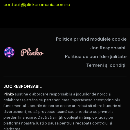
contact@plinkoromania.com.ro
Politica privind modulele cookie
Joc Responsabil
Politica de confidențialitate
Termeni și condiții
JOC RESPONSABIL
Plinko
susține o abordare responsabilă a jocurilor de noroc și
colaborează strâns cu parteneri care împărtășesc acest principiu
fundamental. Jocurile de noroc online ar trebui să ofere bucurie și
divertisment, nu să provoace teamă sau anxietate cu privire la
pierderi financiare. Dacă vă simțiți copleșit în timp ce jucați pe
platforma noastră, luați o pauză pentru a recăpăta controlul și
claritatea.