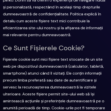
plinko. Dorim să vă oferim o experiență de navigare fluidă
și personalizată, respectând în același timp drepturile
dumneavoastră de confidențialitate. Politica explică în
detaliu cum aceste fișiere text mici contribuie la
eficientizarea site-ului nostru și la afișarea de informații
mai relevante pentru dumneavoastră.
Ce Sunt Fișierele Cookie?
Fișierele cookie sunt mici fișiere text stocate de un site
web pe dispozitivul dumneavoastră (calculator, tabletă,
smartphone) atunci când îl vizitați. Ele conțin informații
precum limba preferată sau date de autentificare și
servesc la recunoașterea dumneavoastră la vizitele
ulterioare. Aceste fișiere permit site-ului web să își
amintească acțiunile și preferințele dumneavoastră pe o
anumită perioadă de timp. Cookie-urile pot fi temporare