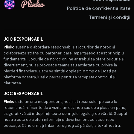
Politica de confidențialitate
Termeni și condiții
JOC RESPONSABIL
Plinko
susține o abordare responsabilă a jocurilor de noroc și
colaborează strâns cu parteneri care împărtășesc acest principiu
fundamental. Jocurile de noroc online ar trebui să ofere bucurie și
divertisment, nu să provoace teamă sau anxietate cu privire la
pierderi financiare. Dacă vă simțiți copleșit în timp ce jucați pe
platforma noastră, luați o pauză pentru a recăpăta controlul și
claritatea.
JOC RESPONSABIL
Plinko
este un site independent, neafiliat resurselor pe care le
recomandăm. Înainte de a vizita un cazinou sau de a plasa un pariu,
asigurați-vă că îndepliniți toate cerințele legale și de vârstă. Scopul
nostru este de a oferi informații și divertisment cu accent pe
educație. Când urmați linkurile, rețineți că părăsiți site-ul nostru.